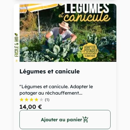
Légumes et canicule
"Légumes et canicule. Adapter le
potager au réchauffement...
(1)
14,00 €
add_shopping_cart
Ajouter au panier