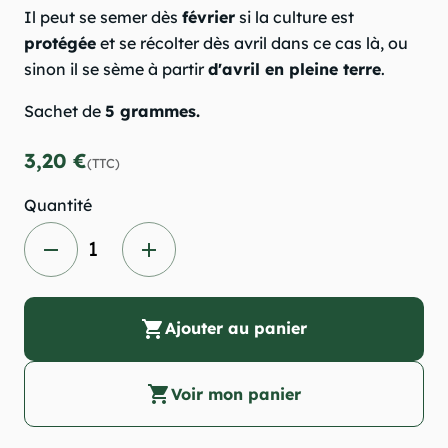
Il peut se semer dès
février
si la culture est
protégée
et se récolter dès avril dans ce cas là, ou
sinon il se sème à partir
d'avril en pleine terre
.
(1 avis)
Sachet de
5 grammes.
3,20 €
(TTC)
Quantité
remove
add
shopping_cart
Ajouter au panier
shopping_cart
Voir mon panier