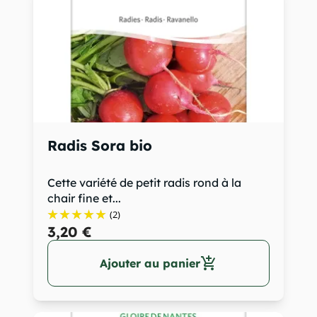
Radis Sora bio
Cette variété de petit radis rond à la
chair fine et...
(2)
3,20 €
add_shopping_cart
Ajouter au panier