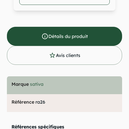
info_outline
Détails du produit
star_outline
Avis clients
Marque
sativa
Référence
ra26
Références spécifiques