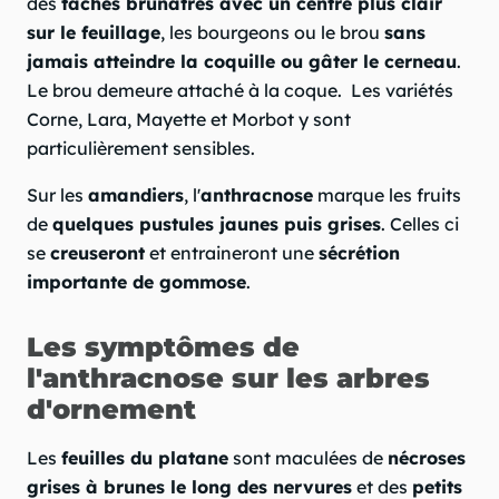
des
taches brunâtres avec un centre plus clair
sur le feuillage
, les bourgeons ou le brou
sans
jamais atteindre la coquille ou gâter le cerneau
.
Le brou demeure attaché à la coque. Les variétés
Corne, Lara, Mayette et Morbot y sont
particulièrement sensibles.
Sur les
amandiers
, l'
anthracnose
marque les fruits
de
quelques pustules jaunes puis grises
. Celles ci
se
creuseront
et entraineront une
sécrétion
importante de gommose
.
Les symptômes de
l'anthracnose sur les arbres
d'ornement
Les
feuilles du platane
sont maculées de
nécroses
grises à brunes le long des nervures
et des
petits