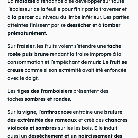
La
maladie
a tendance à se développer sur toute
l'épaisseur de la feuille pour finir par la traverser et
à
la percer
au niveau du limbe inférieur. Les parties
atteintes finissent par se
dessécher
et à
tomber
prématurément
.
Sur
fraisier
, les fruits voient s’étendre une
tache
rosée puis brune
rendant la fraise impropre à la
consommation et l’empêchant de murir. Le
fruit se
creuse
comme si son extrémité avait été enfoncée
avec le doigt.
Les
tiges des framboisiers
présentent des
taches
sombres et rondes
.
Sur la
vigne
, l'
anthracnose
entraine une
brulure
des extrémités des rameaux
et créé des
chancres
violacés et sombres
sur les les bois. Elle induit
aussi un
dessèchement et un noircissement des