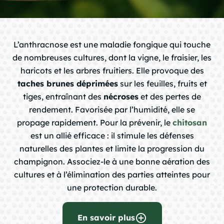
chevron_right
L’anthracnose est une maladie fongique qui touche
de nombreuses cultures, dont la vigne, le fraisier, les
chevron_right
haricots et les arbres fruitiers. Elle provoque des
taches brunes déprimées
sur les feuilles, fruits et
tiges, entraînant des
nécroses
et des pertes de
chevron_right
rendement. Favorisée par l’humidité, elle se
propage rapidement. Pour la prévenir, le
chitosan
est un allié efficace : il stimule les défenses
chevron_right
naturelles des plantes et limite la progression du
champignon. Associez-le à une bonne aération des
cultures et à l’élimination des parties atteintes pour
chevron_right
une protection durable.
chevron_right
add_circle_outline
En savoir plus
question_mark