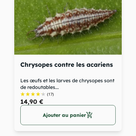
Chrysopes contre les acariens
Les œufs et les larves de chrysopes sont
de redoutables...
(17)
14,90 €
add_shopping_cart
Ajouter au panier