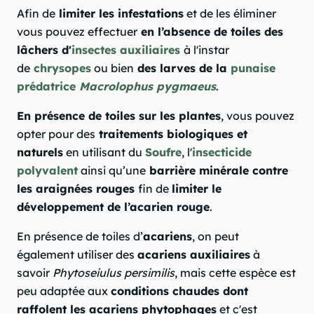
Afin de
limiter les infestations
et de les éliminer
vous pouvez effectuer
en l’absence de toiles des
lâchers d'
insectes auxiliaires
à l'instar
de
chrysopes
ou bien
des larves de la
punaise
prédatrice
Macrolophus pygmaeus
.
En présence de toiles sur les plantes
, vous pouvez
opter pour des
traitements biologiques et
naturels
en utilisant du
Soufre
, l'
insecticide
polyvalent
ainsi qu’une
barrière minérale contre
les araignées rouges
fin de
limiter le
développement de l’acarien rouge
.
En présence de toiles d’
acariens
, on peut
également utiliser des
acariens auxiliaires
à
savoir
Phytoseiulus persimilis
, mais cette espèce est
peu adaptée aux
conditions chaudes dont
raffolent les acariens phytophages
et c'est