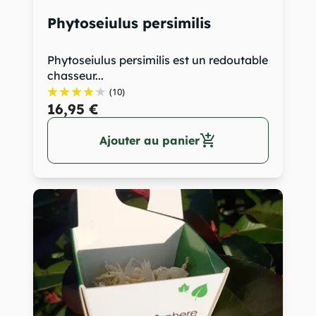
Phytoseiulus persimilis
Phytoseiulus persimilis est un redoutable
chasseur...
(10)
16,95 €
add_shopping_cart
Ajouter au panier