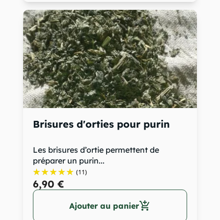
Brisures d'orties pour purin
Les brisures d’ortie permettent de
préparer un purin...
(11)
6,90 €
add_shopping_cart
Ajouter au panier