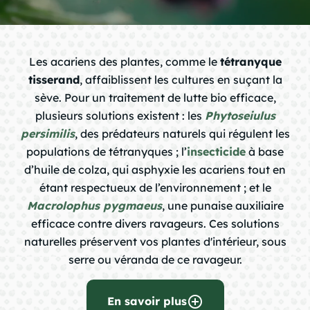
chevron_right
Les acariens des plantes, comme le
tétranyque
tisserand
, affaiblissent les cultures en suçant la
chevron_right
sève. Pour un traitement de lutte bio efficace,
plusieurs solutions existent : les
Phytoseiulus
persimilis
, des prédateurs naturels qui régulent les
chevron_right
populations de tétranyques ; l’
insecticide
à base
d’huile de colza, qui asphyxie les acariens tout en
étant respectueux de l’environnement ; et le
chevron_right
Macrolophus pygmaeus
, une punaise auxiliaire
efficace contre divers ravageurs. Ces solutions
naturelles préservent vos plantes d'intérieur, sous
chevron_right
serre ou véranda de ce ravageur.
chevron_right
add_circle_outline
En savoir plus
question_mark