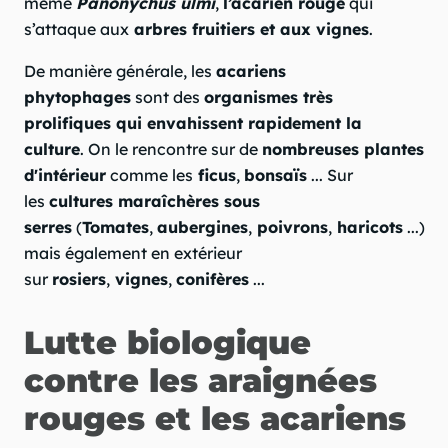
même
Panonychus ulmi
,
l’acarien rouge
qui
s’attaque aux
arbres fruitiers et aux vignes
.
De manière générale, les
acariens
phytophages
sont des
organismes très
prolifiques qui envahissent rapidement la
culture
. On le rencontre sur de
nombreuses plantes
d'intérieur
comme les
ficus
,
bonsaïs
... Sur
les
cultures maraîchères sous
serres
(
Tomates
,
aubergines
,
poivrons
,
haricots
...)
mais également en extérieur
sur
rosiers
,
vignes
,
conifères
...
Lutte biologique
contre les araignées
rouges et les acariens