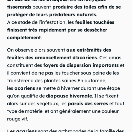
tisserands
peuvent
produire des toiles afin de se
protéger de leurs prédateurs naturels
.
A ce stade de l’infestation, les
feuilles touchées
finissent très rapidement par se dessécher
complètement
.
On observe alors souvent
aux extrémités des
feuilles des amoncellement d’acariens
. Ces amas
constituent des
foyers de dispersion importants
et
il convient de ne pas les toucher sous peine de les
transférer à des plantes saines.En automne,
les
acariens
se mette à hiverner durant une étape
qu’on qualifie de
diapause hivernale
. Il se fixent
alors sur des végétaux, les
parois des serres
et tout
type de matériel et ont généralement une couleur
rouge vif.
Les
acariens
sont des arthropodes de la famille des