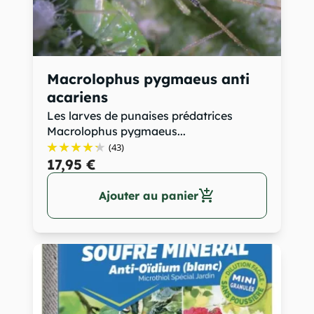
Macrolophus pygmaeus anti
acariens
Les larves de punaises prédatrices
Macrolophus pygmaeus...
(43)
17,95 €
add_shopping_cart
Ajouter au panier