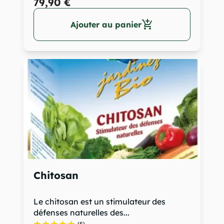
79,90 €
add_shopping_cart
Ajouter au panier
Chitosan
Le chitosan est un stimulateur des
défenses naturelles des...