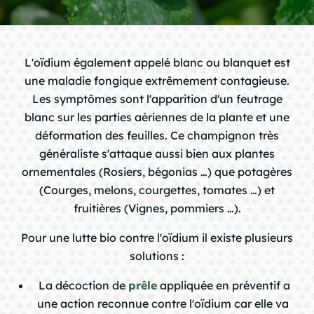
chevron_right
L'oïdium également appelé blanc ou blanquet est
une maladie fongique extrêmement contagieuse.
chevron_right
Les symptômes sont l'apparition d'un feutrage
blanc sur les parties aériennes de la plante et une
déformation des feuilles. Ce champignon très
chevron_right
généraliste s'attaque aussi bien aux plantes
ornementales (Rosiers, bégonias …) que potagères
(Courges, melons, courgettes, tomates …) et
chevron_right
fruitières (Vignes, pommiers …).
Pour une lutte bio contre l'oïdium il existe plusieurs
chevron_right
solutions :
La décoction de
prêle
appliquée en préventif a
une action reconnue contre l'oïdium car elle va
chevron_right
question_mark