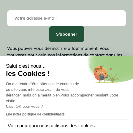
Vous pouvez vous désinscrire à tout moment. Vous
trouverez pour cela nos informations de contact dans les
conditions d'utilisation du site.

Notre société

Votre compte
keyboard_arrow_down
Informations
Marchand approuvé par la Société des Avis Garantis,
cliquez ici
pour vérifier
.