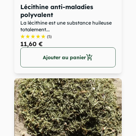
Lécithine anti-maladies
polyvalent
La lécithine est une substance huileuse
totalement...
(5)
11,60 €
add_shopping_cart
Ajouter au panier