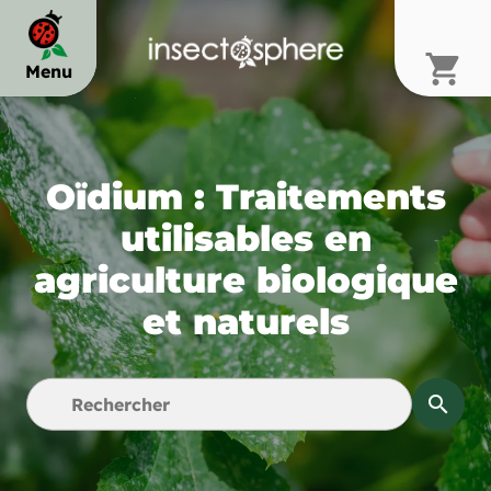
shopping_cart
Menu
chevron_right
Oïdium : Traitements
chevron_right
utilisables en
agriculture biologique
chevron_right
et naturels
search
chevron_right