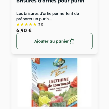
Brisures d'orties pour purin
Les brisures d’ortie permettent de
préparer un purin...
(11)
6,90 €
add_shopping_cart
Ajouter au panier