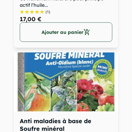
actif l’huile...
(1)
17,00 €
add_shopping_cart
Ajouter au panier
Anti maladies à base de
Soufre minéral