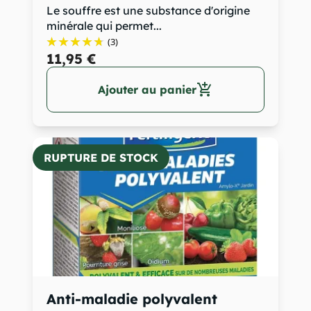
Le souffre est une substance d'origine
minérale qui permet...
(3)
11,95 €
add_shopping_cart
Ajouter au panier
RUPTURE DE STOCK
Anti-maladie polyvalent