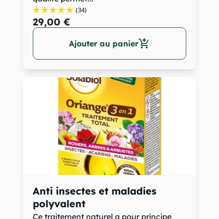
(34)
29,00 €
add_shopping_cart
Ajouter au panier
Anti insectes et maladies
polyvalent
Ce traitement naturel a pour principe