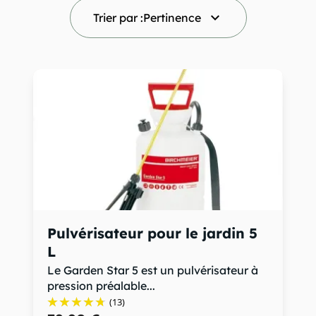
keyboard_arrow_down
Trier par :
Pertinence
Pulvérisateur pour le jardin 5
L
Le Garden Star 5 est un pulvérisateur à
pression préalable...
(13)