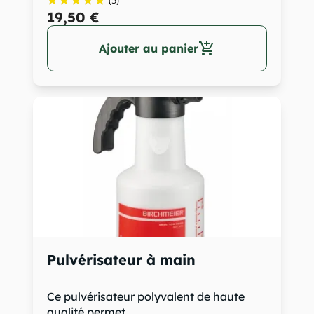
(5)
19,50 €
add_shopping_cart
Ajouter au panier
Pulvérisateur à main
Ce pulvérisateur polyvalent de haute
qualité permet...