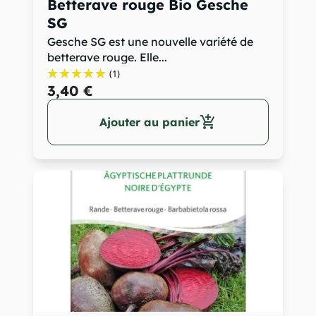
Betterave rouge Bio Gesche
SG
Gesche SG est une nouvelle variété de
betterave rouge. Elle...
(1)
3,40 €
add_shopping_cart
Ajouter au panier