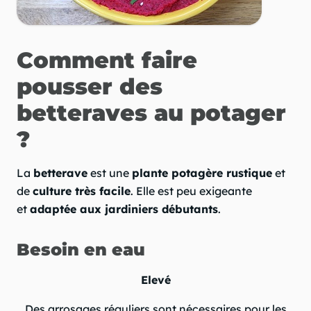
Comment faire
pousser des
betteraves au potager
?
La
betterave
est une
plante potagère rustique
et
de
culture très facile
. Elle est peu exigeante
et
adaptée aux jardiniers débutants
.
Besoin en eau
Elevé
Des arrosages réguliers sont nécessaires pour les