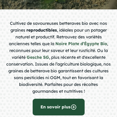
chevron_right
Cultivez de savoureuses betteraves bio avec nos
graines
reproductibles
, idéales pour un potager
chevron_right
naturel et productif. Retrouvez des variétés
anciennes telles que la
Noire Plate d’Égypte Bio
,
reconnues pour leur saveur et leur rusticité. Ou la
chevron_right
variété
Gesche SG
, plus récente et d'excellente
conservation. Issues de l’agriculture biologique, nos
graines de betterave bio garantissent des cultures
chevron_right
sans pesticides ni OGM, tout en favorisant la
biodiversité. Parfaites pour des récoltes
gourmandes et nutritives !
chevron_right
add_circle_outline
En savoir plus
chevron_right
question_mark