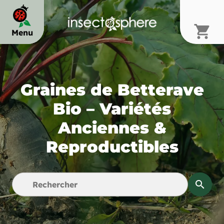
shopping_cart
Menu
chevron_right
Graines de Betterave
chevron_right
Bio – Variétés
Anciennes &
chevron_right
Reproductibles
search
chevron_right