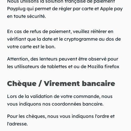
Nous utilisons la solution française de paiement
Payplug qui permet de régler par carte et Apple pay
chevron_right
en toute sécurité.
En cas de refus de paiement, veuillez réitérer en
chevron_right
vérifiant que la date et le cryptogramme au dos de
votre carte est le bon.
Attention, des lenteurs peuvent être observé pour
chevron_right
les utilisateurs de tablettes et ou de Mozilla firefox
Chèque / Virement bancaire
chevron_right
Lors de la validation de votre commande, nous
vous indiquons nos coordonnées bancaire.
chevron_right
Pour les chèques, nous vous indiquons l'ordre et
l'adresse.
chevron_right
question_mark