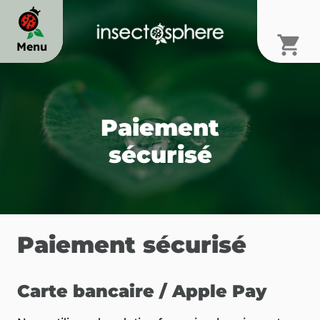
shopping_cart
Menu
chevron_right
Paiement
chevron_right
sécurisé
chevron_right
Paiement sécurisé
Carte bancaire / Apple Pay
chevron_right