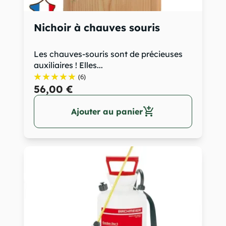
Nichoir à chauves souris
Les chauves-souris sont de précieuses
auxiliaires ! Elles...
(6)
56,00 €
add_shopping_cart
Ajouter au panier