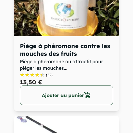
Piège à phéromone contre les
mouches des fruits
Piège à phéromone ou attractif pour
piéger les mouches...
(32)
13,50 €
add_shopping_cart
Ajouter au panier