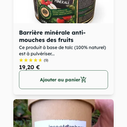
Barrière minérale anti-
mouches des fruits
Ce produit à base de talc (100% naturel)
est à pulvériser...
(9)
19,20 €
add_shopping_cart
Ajouter au panier