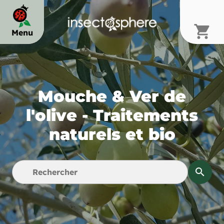
shopping_cart
Menu
chevron_right
Mouche & Ver de
chevron_right
l'olive - Traitements
naturels et bio
chevron_right
search
chevron_right