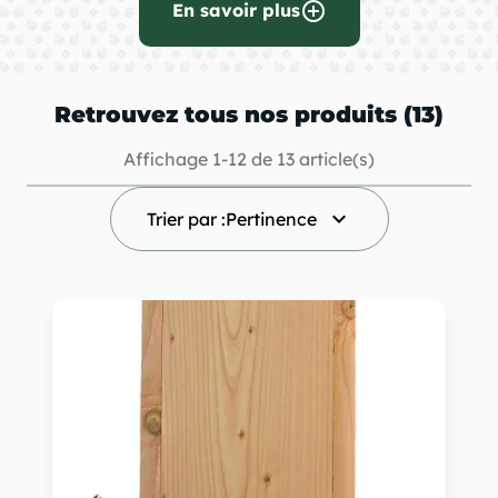
add_circle_outline
En savoir plus
Retrouvez tous nos produits (13)
Affichage 1-12 de 13 article(s)
keyboard_arrow_down
Trier par :
Pertinence