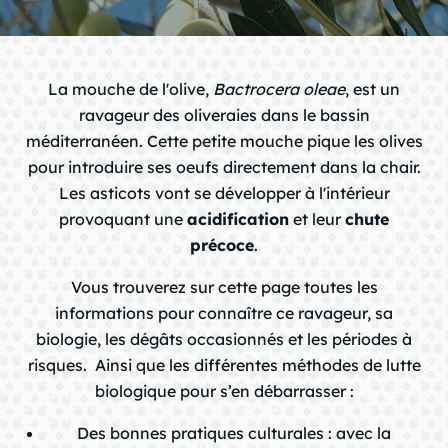
chevron_right
La mouche de l'olive,
Bactrocera oleae
, est un
ravageur des oliveraies dans le bassin
chevron_right
méditerranéen. Cette petite mouche pique les olives
pour introduire ses oeufs directement dans la chair.
Les asticots vont se développer à l'intérieur
chevron_right
provoquant une
acidification
et leur
chute
précoce
.
chevron_right
Vous trouverez sur cette page toutes les
informations pour connaître ce ravageur, sa
biologie, les dégâts occasionnés et les périodes à
chevron_right
risques. Ainsi que les différentes méthodes de lutte
biologique pour s’en débarrasser :
Des bonnes pratiques culturales : avec la
chevron_right
question_mark