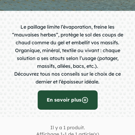
chevron_right
Le paillage limite l’évaporation, freine les
“mauvaises herbes”, protège le sol des coups de
chevron_right
chaud comme du gel et embellit vos massifs.
Organique, minéral, textile ou vivant : chaque
solution a ses atouts selon l’usage (potager,
chevron_right
massifs, allées, bacs, etc.).
Découvrez tous nos conseils sur le choix de ce
dernier et l’épaisseur idéale.
chevron_right
add_circle_outline
En savoir plus
chevron_right
Il y a 1 produit.
chevron_right
question_mark
Affichage 1-1 de 1 article(s)