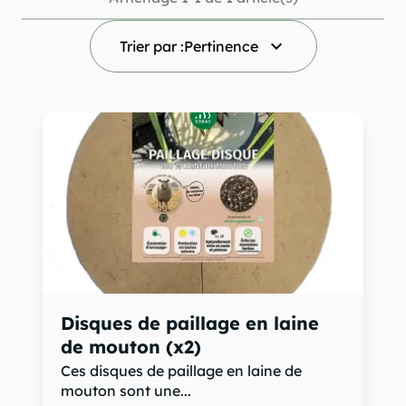
keyboard_arrow_down
Trier par :
Pertinence
Disques de paillage en laine
de mouton (x2)
Ces disques de paillage en laine de
mouton sont une...