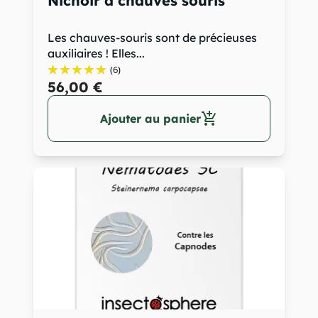
Nichoir à chauves souris
Les chauves-souris sont de précieuses
auxiliaires ! Elles...
(6)
56,00 €
add_shopping_cart
Ajouter au panier