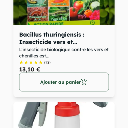
Bacillus thuringiensis :
Insecticide vers et...
L’insecticide biologique contre les vers et
chenilles est...
(73)
13,10 €
add_shopping_cart
Ajouter au panier