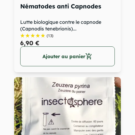
Nématodes anti Capnodes
Lutte biologique contre le capnode
(Capnodis tenebrionis)...
(13)
6,90 €
add_shopping_cart
Ajouter au panier