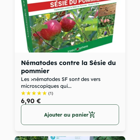
Nématodes contre la Sésie du
pommier
Les >nématodes SF sont des vers
microscopiques qui...
(1)
6,90 €
add_shopping_cart
Ajouter au panier