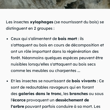
chevron_right
Les insectes
xylophages
(se nourrissant du bois) se
distinguent en 2 groupes :
chevron_right
Ceux qui s'alimentent de
bois mort
: ils
s'attaquent au bois en cours de décomposition et
chevron_right
ont un rôle important dans la régénération des
forêt. Néanmoins quelques espèces peuvent être
nuisibles lorsqu'elles s'attaquent au bois secs
chevron_right
comme les meubles ou charpentes ...
Et les insectes se nourrissant de
bois vivants
: Ce
sont de redoutables ravageurs qui en forant
chevron_right
des
galeries dans le tronc
, les
branches
ou sous
l'
écorce
provoquent un
dessèchement de
l'arbre
pouvant parfois conduire à sa mort. Les
chevron_right
question_mark