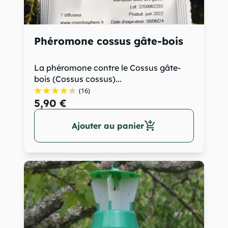
Phéromone cossus gâte-bois
La phéromone contre le Cossus gâte-
bois (Cossus cossus)...
(16)
5,90 €
add_shopping_cart
Ajouter au panier