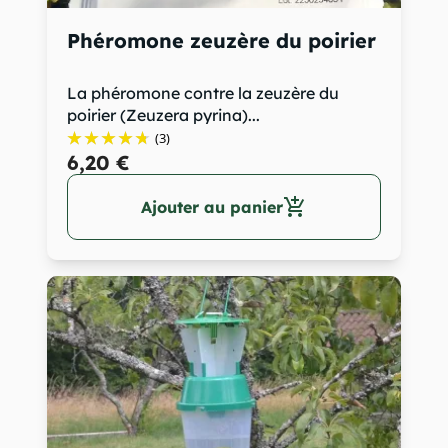
Phéromone zeuzère du poirier
La phéromone contre la zeuzère du
poirier (Zeuzera pyrina)...
(3)
6,20 €
add_shopping_cart
Ajouter au panier