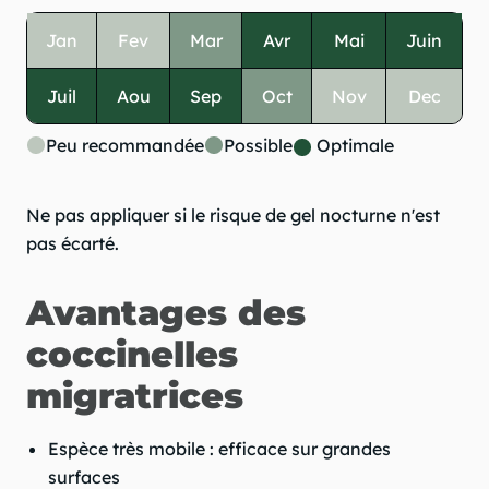
Jan
Fev
Mar
Avr
Mai
Juin
Juil
Aou
Sep
Oct
Nov
Dec
Peu recommandée
Possible
Optimale
Ne pas appliquer si le risque de gel nocturne n'est
pas écarté.
Avantages des
coccinelles
migratrices
Espèce très mobile : efficace sur grandes
surfaces