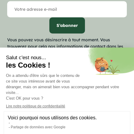
Vous pouvez vous désinscrire à tout moment. Vous
trouverez pour cela nos informations de contact dans les
conditions d'utilisation du site.

Notre société

Votre compte
keyboard_arrow_down
Informations
Marchand approuvé par la Société des Avis Garantis,
cliquez ici
pour vérifier
.