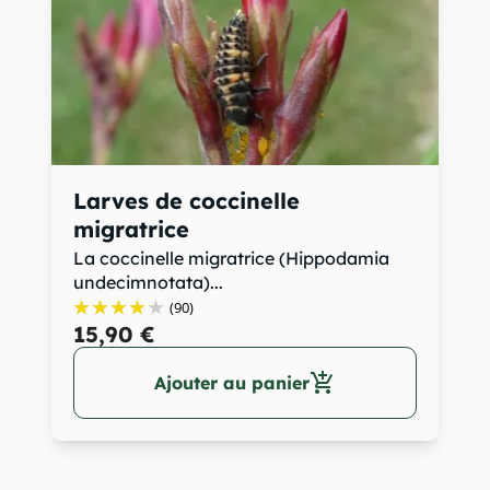
Larves de coccinelle
migratrice
La coccinelle migratrice (Hippodamia
undecimnotata)...
(90)
15,90 €
add_shopping_cart
Ajouter au panier