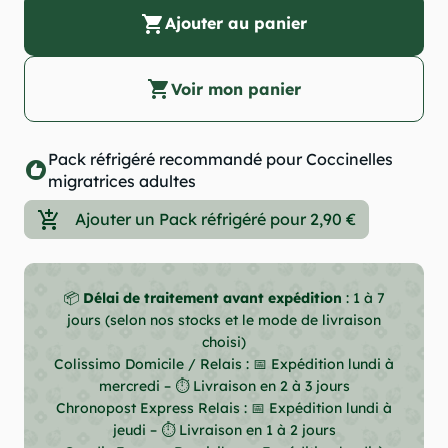
shopping_cart
Ajouter au panier
shopping_cart
Voir mon panier
Pack réfrigéré recommandé pour Coccinelles
recommend
migratrices adultes
add_shopping_cart
Ajouter un Pack réfrigéré pour 2,90 €
📦
Délai de traitement avant expédition
: 1 à 7
jours (selon nos stocks et le mode de livraison
choisi)
Colissimo Domicile / Relais : 📅 Expédition lundi à
mercredi – ⏱ Livraison en 2 à 3 jours
Chronopost Express Relais : 📅 Expédition lundi à
jeudi – ⏱ Livraison en 1 à 2 jours