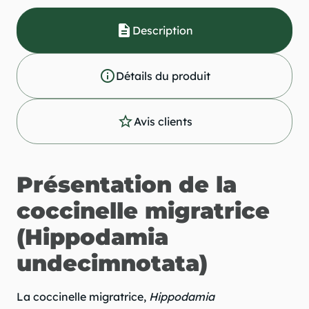
description
Description
info_outline
Détails du produit
star_outline
Avis clients
Présentation de la
coccinelle migratrice
(Hippodamia
undecimnotata)
La coccinelle migratrice,
Hippodamia