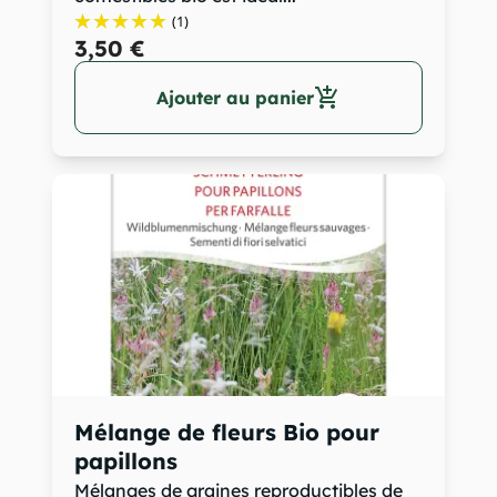
(1)
3,50 €
add_shopping_cart
Ajouter au panier
Mélange de fleurs Bio pour
papillons
Mélanges de graines reproductibles de