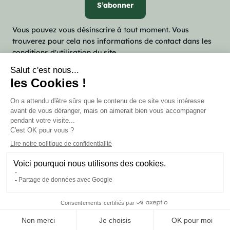
Vous pouvez vous désinscrire à tout moment. Vous
trouverez pour cela nos informations de contact dans les
conditions d'utilisation du site.

Notre société

Votre compte
keyboard_arrow_down
Informations
Marchand approuvé par la Société des Avis Garantis,
cliquez ici
pour vérifier
.
person_outline
© 2026 - Insectösphere
Thème développé par
Axelweb
et Lisa B.