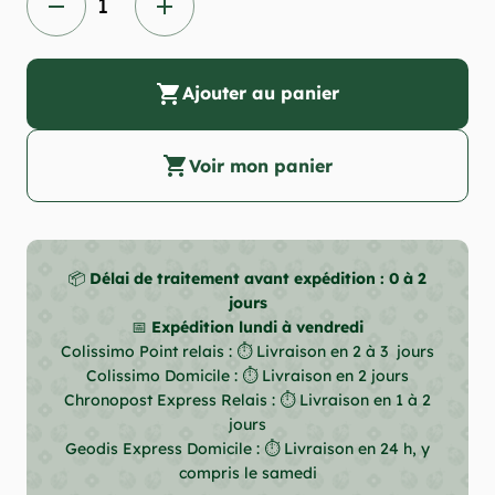
remove
add
shopping_cart
Ajouter au panier
shopping_cart
Voir mon panier
📦
Délai de traitement avant expédition : 0 à 2
jours
📅
Expédition lundi à vendredi
Colissimo Point relais : ⏱ Livraison en 2 à 3 jours
Colissimo Domicile : ⏱ Livraison en 2 jours
Chronopost Express Relais : ⏱ Livraison en 1 à 2
jours
Geodis Express Domicile : ⏱ Livraison en 24 h, y
compris le samedi