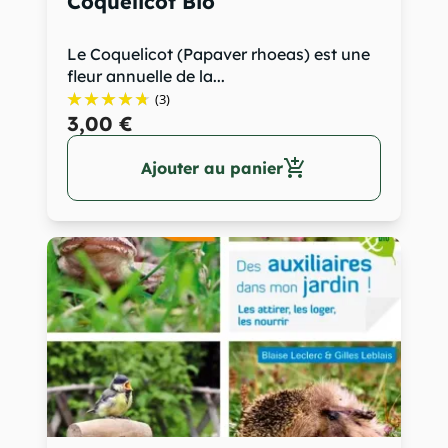
Coquelicot Bio
Le Coquelicot (Papaver rhoeas) est une
fleur annuelle de la...
(3)
3,00 €
add_shopping_cart
Ajouter au panier