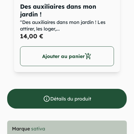
Des auxiliaires dans mon
jardin !
"Des auxiliaires dans mon jardin ! Les
attirer, les loger,...
14,00 €
add_shopping_cart
Ajouter au panier
info_outline
Détails du produit
Marque
sativa