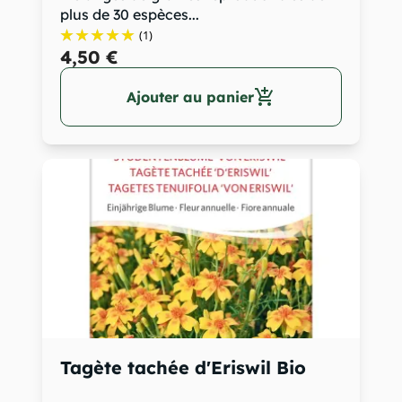
plus de 30 espèces...
(1)
4,50 €
add_shopping_cart
Ajouter au panier
Tagète tachée d'Eriswil Bio