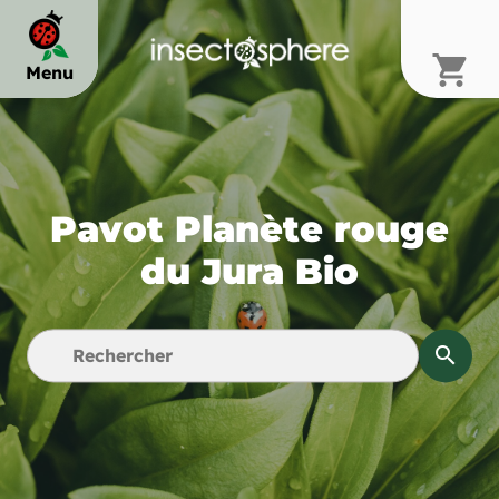
shopping_cart
Menu
chevron_right
Pavot Planète rouge
chevron_right
du Jura Bio
chevron_right
search
chevron_right