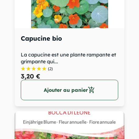
Capucine bio
La capucine est une plante rampante et
grimpante qui...
(2)
3,20 €
add_shopping_cart
Ajouter au panier