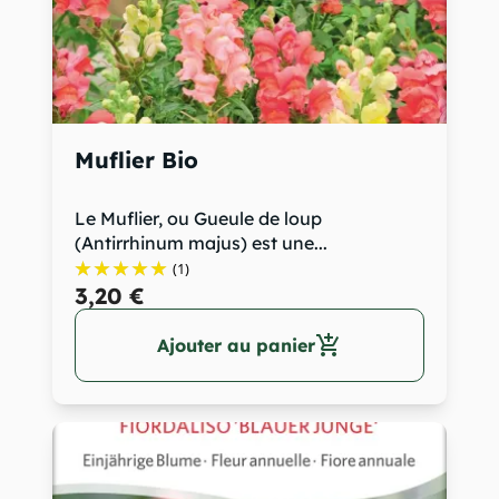
Muflier Bio
Le Muflier, ou Gueule de loup
(Antirrhinum majus) est une...
(1)
3,20 €
add_shopping_cart
Ajouter au panier