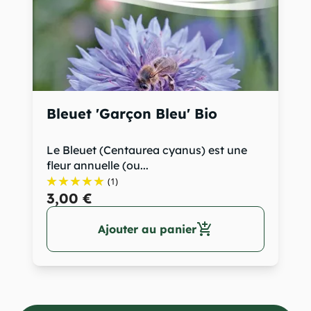
Bleuet 'Garçon Bleu' Bio
Le Bleuet (Centaurea cyanus) est une
fleur annuelle (ou...
(1)
3,00 €
add_shopping_cart
Ajouter au panier