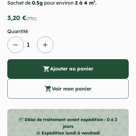
Sachet de
0.5g
pour environ
2 à 4 m².
3,20 €
(TTC)
Quantité
remove
add
shopping_cart
Ajouter au panier
shopping_cart
Voir mon panier
📦
Délai de traitement avant expédition : 0 à 2
jours
📅
Expédition lundi à vendredi