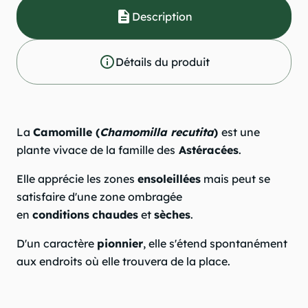
description
Description
info_outline
Détails du produit
La
Camomille (
Chamomilla recutita
)
est une
plante vivace de la famille des
Astéracées
.
Elle apprécie les zones
ensoleillées
mais peut se
satisfaire d'une zone ombragée
en
conditions
chaudes
et
sèches
.
D'un caractère
pionnier
, elle s'étend spontanément
aux endroits où elle trouvera de la place.