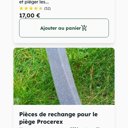
et piéger les...
(52)
17,00 €
add_shopping_cart
Ajouter au panier
Pièces de rechange pour le
piège Procerex