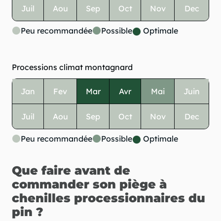
Juil
Aou
Sep
Oct
Nov
Dec
Peu recommandée
Possible
Optimale
Processions climat montagnard
Jan
Fev
Mar
Avr
Mai
Juin
Juil
Aou
Sep
Oct
Nov
Dec
Peu recommandée
Possible
Optimale
Que faire avant de
commander son piège à
chenilles processionnaires du
pin ?