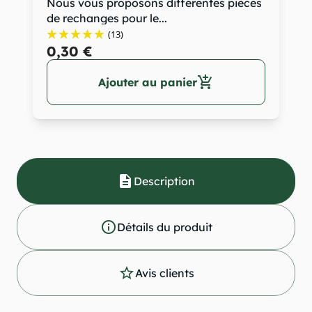
Nous vous proposons différentes pièces
de rechanges pour le...
(13)
0,30 €
add_shopping_cart
Ajouter au panier
description
Description
info_outline
Détails du produit
star_outline
Avis clients