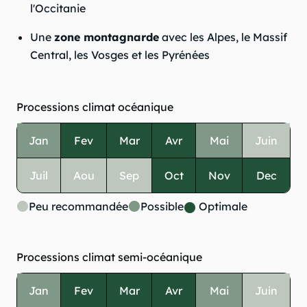
l'Occitanie
Une
zone montagnarde
avec les Alpes, le Massif
Central, les Vosges et les Pyrénées
Processions climat océanique
Jan
Fev
Mar
Avr
Mai
Juin
Juil
Aou
Sep
Oct
Nov
Dec
Peu recommandée
Possible
Optimale
Processions climat semi-océanique
Jan
Fev
Mar
Avr
Mai
Juin