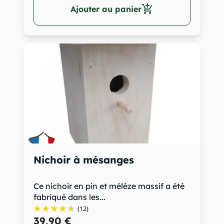
add_shopping_cart
Ajouter au panier
Nichoir à mésanges
Ce nichoir en pin et mélèze massif a été
fabriqué dans les...
(12)
39,90 €