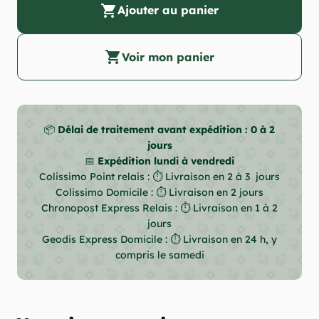
shopping_cart
Ajouter au panier
shopping_cart
Voir mon panier
📦
Délai de traitement avant expédition : 0 à 2
jours
📅
Expédition lundi à vendredi
Colissimo Point relais : ⏱ Livraison en 2 à 3 jours
Colissimo Domicile : ⏱ Livraison en 2 jours
Chronopost Express Relais : ⏱ Livraison en 1 à 2
jours
Geodis Express Domicile : ⏱ Livraison en 24 h, y
compris le samedi