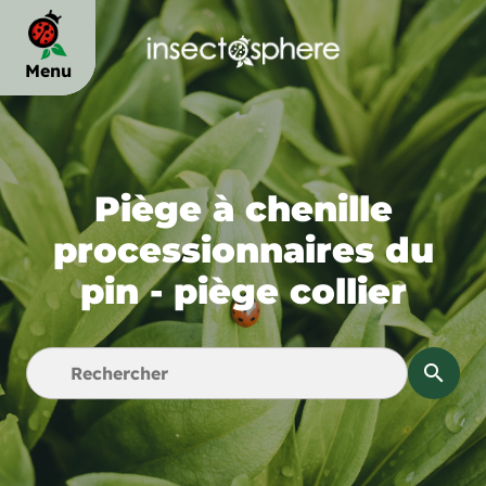
Menu
chevron_right
Piège à chenille
chevron_right
processionnaires du
pin - piège collier
chevron_right
search
chevron_right