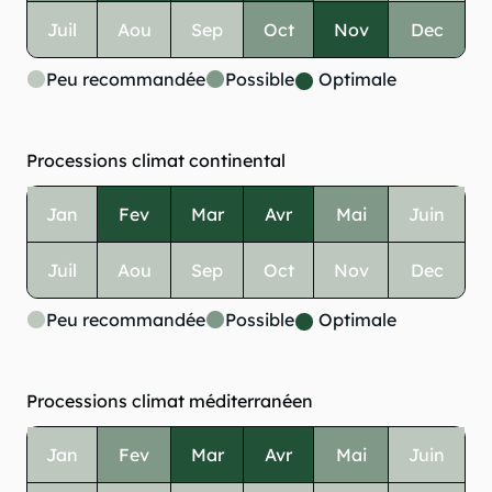
Juil
Aou
Sep
Oct
Nov
Dec
Peu recommandée
Possible
Optimale
Processions climat continental
Jan
Fev
Mar
Avr
Mai
Juin
Juil
Aou
Sep
Oct
Nov
Dec
Peu recommandée
Possible
Optimale
Processions climat méditerranéen
Jan
Fev
Mar
Avr
Mai
Juin