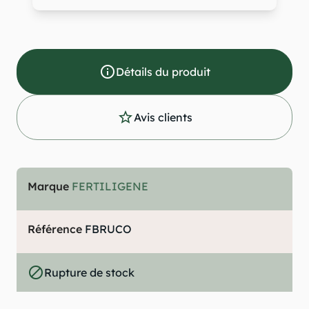
info_outline
Détails du produit
star_outline
Avis clients
Marque
FERTILIGENE
Référence
FBRUCO
do_not_disturb_alt
Rupture de stock