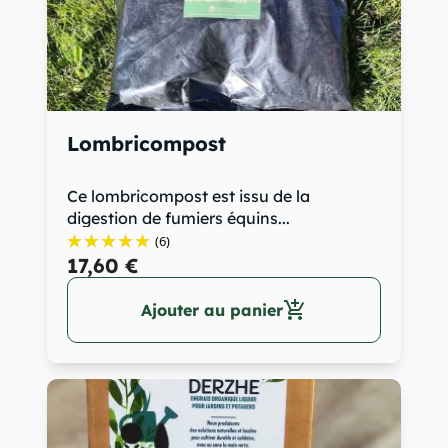
Lombricompost
Ce lombricompost est issu de la
digestion de fumiers équins...
(6)
17,60 €
add_shopping_cart
Ajouter au panier