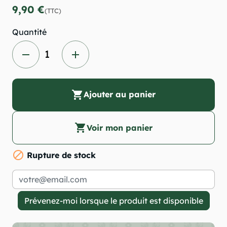
9,90 €
(TTC)
Quantité
remove
add
shopping_cart
Ajouter au panier
shopping_cart
Voir mon panier

Rupture de stock
Prévenez-moi lorsque le produit est disponible