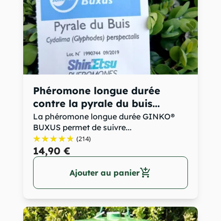
Phéromone longue durée
contre la pyrale du buis...
La phéromone longue durée GINKO®
BUXUS permet de suivre...
(214)
14,90 €
add_shopping_cart
Ajouter au panier