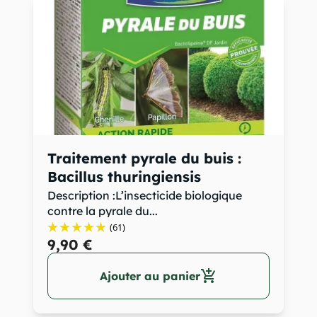
Traitement pyrale du buis :
Bacillus thuringiensis
Description :L’insecticide biologique
contre la pyrale du...
(61)
9,90 €
add_shopping_cart
Ajouter au panier