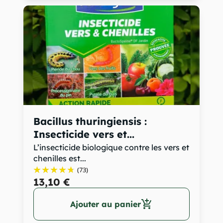
Bacillus thuringiensis :
Insecticide vers et...
L’insecticide biologique contre les vers et
chenilles est...
(73)
13,10 €
add_shopping_cart
Ajouter au panier