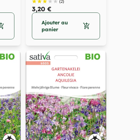
vivace de...
(2)
3,20 €
Ajouter au
opping_cart
add_shopping_cart
panier