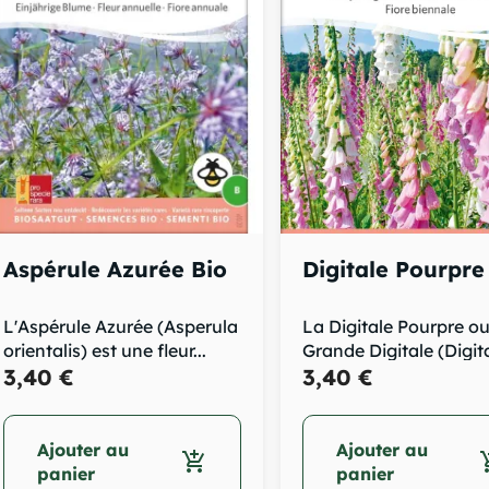
Aspérule Azurée Bio
Digitale Pourpre
L'Aspérule Azurée (Asperula
La Digitale Pourpre o
orientalis) est une fleur...
Grande Digitale (Digita
3,40 €
purpurea)...
3,40 €
Ajouter au
Ajouter au
add_shopping_cart
add_sh
panier
panier