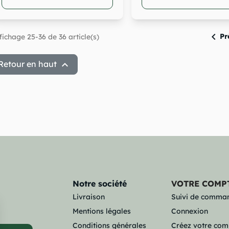

Pr
fichage 25-36 de 36 article(s)

Retour en haut
Notre société
VOTRE COMP
Livraison
Suivi de comma
Mentions légales
Connexion
Conditions générales
Créez votre com