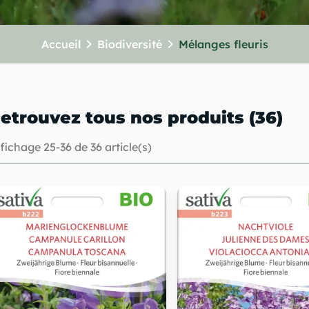
chevron_right
chevron_right
Accueil
Biodiversité
Mélanges fleuris
etrouvez tous nos produits (36)
fichage 25-36 de 36 article(s)