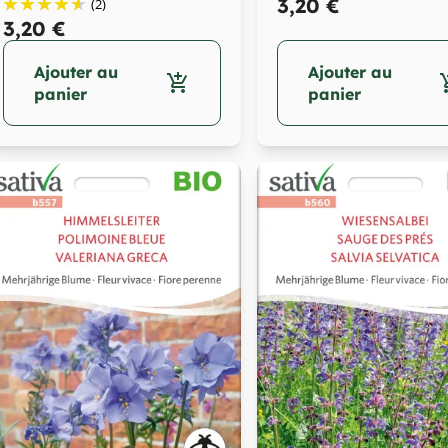
de la...
une fleur...
3,20 €
(2)
3,20 €
Ajouter au
Ajouter au
add_shopping_cart
add_sh
panier
panier