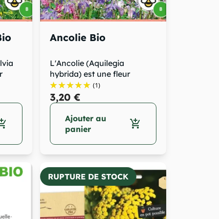
Bio
Ancolie Bio
lvia
L'Ancolie (Aquilegia
r
hybrida) est une fleur
vivace de la...
(1)
3,20 €
Ajouter au
opping_cart
add_shopping_cart
panier
RUPTURE DE STOCK