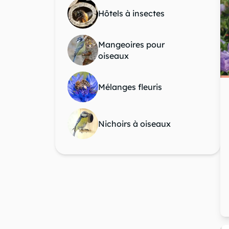
question_mark
chevron_right
Hôtels à insectes
Mangeoires pour
oiseaux
Mélanges fleuris
Nichoirs à oiseaux