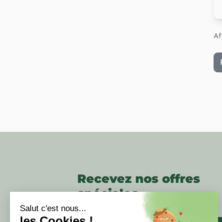
Af
Recevez nos offres
spéciales