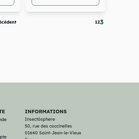
3
écédent
1
2
TE
INFORMATIONS
Insectösphere
nde
50, rue des coccinelles
01640 Saint-Jean-le-Vieux
pte