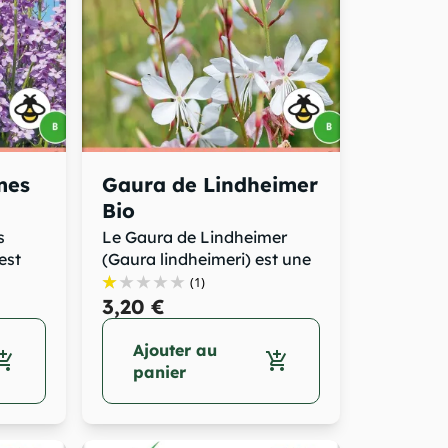
mes
Gaura de Lindheimer
Bio
s
Le Gaura de Lindheimer
est
(Gaura lindheimeri) est une
fleur...
(1)
3,20 €
Ajouter au
opping_cart
add_shopping_cart
panier