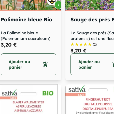
Polimoine bleue Bio
Sauge des prés 
La Polimoine bleue
La Sauge des prés (Sa
(Polemonium caeruleum)
pratensis) est une fleu
est une fleur...
3,20 €
vivace...
(2)
3,20 €
Ajouter au
Ajouter au
add_shopping_cart
add_sh
panier
panier