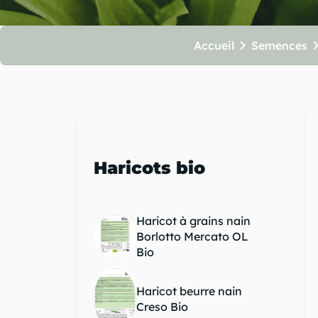
chevron_right
chevron_right
chevron_
Accueil
Semences
chevron_right
chevron_right
chevron_right
Haricots bio
chevron_right
Haricot à grains nain
Borlotto Mercato OL
Bio
chevron_right
Haricot beurre nain
Creso Bio