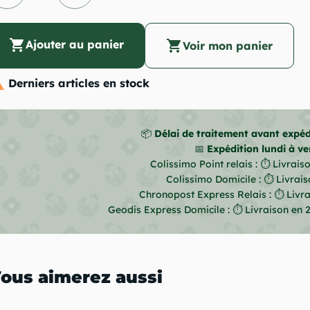
shopping_cart
Ajouter au panier
shopping_cart
Voir mon panier

Derniers articles en stock
📦
Délai de traitement avant expédi
📅
Expédition lundi à ve
Colissimo Point relais : ⏱ Livrais
Colissimo Domicile : ⏱ Livrais
Chronopost Express Relais : ⏱ Livrai
Geodis Express Domicile : ⏱ Livraison en 
ous aimerez aussi