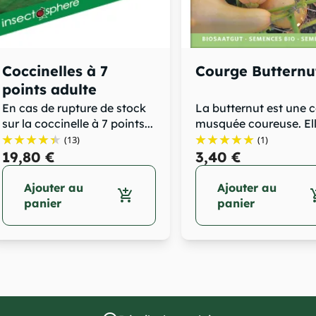
Coccinelles à 7
Courge Butternu
points adulte
En cas de rupture de stock
La butternut est une 
sur la coccinelle à 7 points...
musquée coureuse. El
produit...
(13)
(1)
19,80 €
3,40 €
Ajouter au
Ajouter au
add_shopping_cart
add_sh
panier
panier