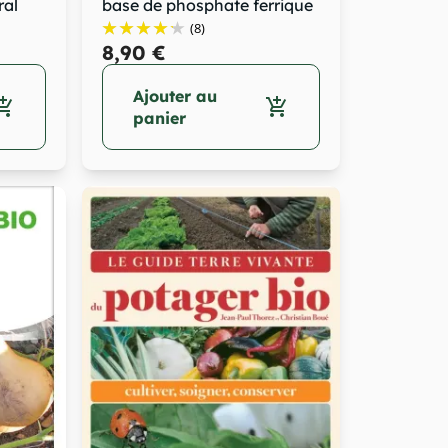
al
base de phosphate ferrique
(3%)....
(8)
8,90 €
Ajouter au
opping_cart
add_shopping_cart
panier