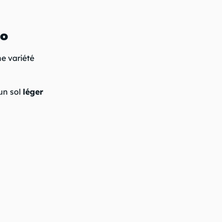
io
ne variété
 un sol
léger