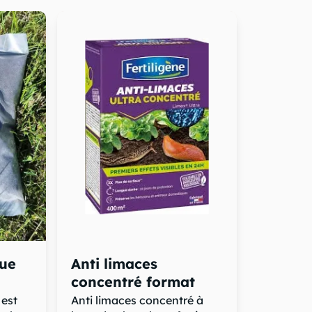
que
Anti limaces
concentré format
économique
 est
Anti limaces concentré à