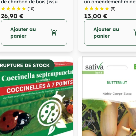
de charbon de bois (issu
un amendement minér
d'une...
riche en...
(10)
(5)
26,90 €
13,00 €
Ajouter au
Ajouter au
add_shopping_cart
add_sh
panier
panier
RUPTURE DE STOCK