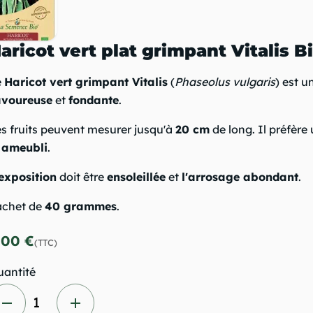
aricot vert plat grimpant Vitalis B
e
Haricot vert grimpant Vitalis
(
Phaseolus vulgaris
) est u
avoureuse
et
fondante
.
s fruits peuvent mesurer jusqu'à
20 cm
de long. Il préfère
t
ameubli
.
exposition
doit être
ensoleillée
et
l'arrosage abondant
.
achet de
40 grammes
.
,00 €
(TTC)
antité
remove
add