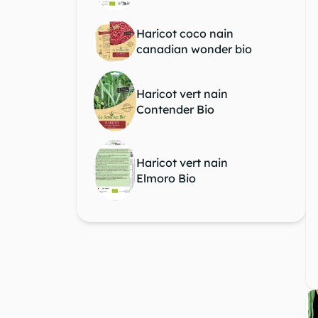
question_mark
chevron_right
Haricot coco nain
canadian wonder bio
Haricot vert nain
Contender Bio
Haricot vert nain
Elmoro Bio