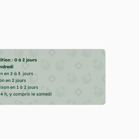
tion : 0 à 2 jours
ndredi
on en 2 à 3 jours
on en 2 jours
son en 1 à 2 jours
24 h, y compris le samedi