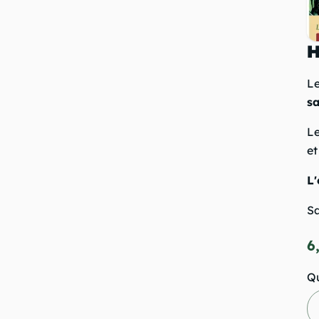
H
L
s
Le
e
L'
S
6
Qu