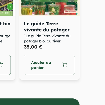
t bio
Le guide Terre
vivante du potager
bio
courge
"Le guide Terre vivante du
le
potager bio. Cultiver,
soigner,...
35,00 €
Ajouter au
opping_cart
add_shopping_cart
panier