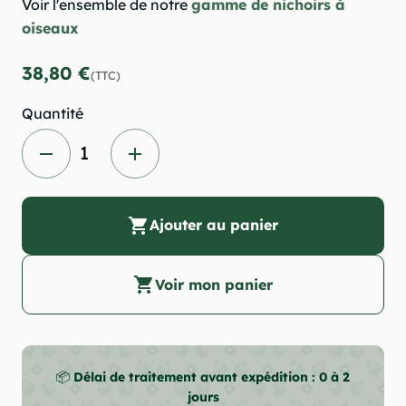
Voir l'ensemble de notre
gamme de nichoirs à
oiseaux
38,80 €
(TTC)
Quantité
remove
add
shopping_cart
Ajouter au panier
shopping_cart
Voir mon panier
📦
Délai de traitement avant expédition : 0 à 2
jours