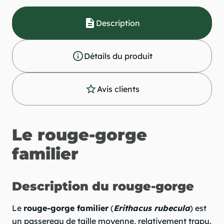
description
Description
info_outline
Détails du produit
star_outline
Avis clients
Le rouge-gorge
familier
Description du rouge-gorge
Le
rouge-gorge familier
(
Erithacus rubecula
) est
un passereau de taille moyenne, relativement trapu.