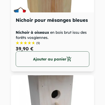
Nichoir pour mésanges bleues
Nichoir à oiseaux
en bois brut issu des
forêts vosgiennes.
...
(9)
39,90 €
add_shopping_cart
Ajouter au panier