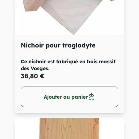
Nichoir pour troglodyte
Ce nichoir est fabriqué en bois massif
des Vosges
.
Il est...
38,80 €
add_shopping_cart
Ajouter au panier