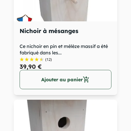
Nichoir à mésanges
Ce nichoir en pin et mélèze massif a été
fabriqué dans les...
(12)
39,90 €
add_shopping_cart
Ajouter au panier