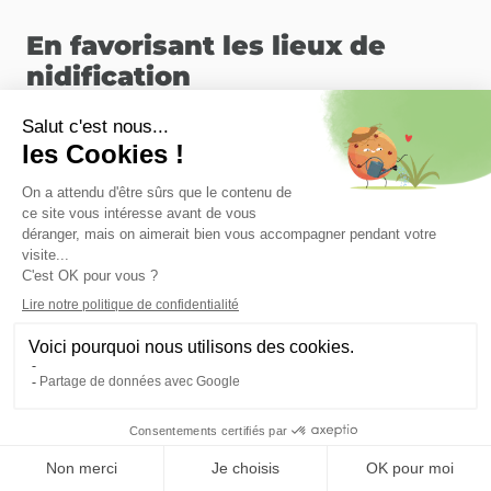
En favorisant les lieux de
nidification
person_outline
Les
rouges gorges
aiment les