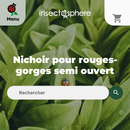
shopping_cart
Menu
chevron_right
Nichoir pour rouges-
chevron_right
gorges semi ouvert
chevron_right
search
chevron_right