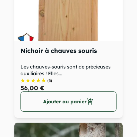
Nichoir à chauves souris
Les chauves-souris sont de précieuses
auxiliaires ! Elles...
(6)
56,00 €
add_shopping_cart
Ajouter au panier