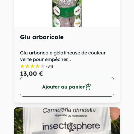
Glu arboricole
Glu arboricole gélatineuse de couleur
verte pour empêcher...
(34)
13,00 €
add_shopping_cart
Ajouter au panier