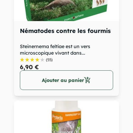
Nématodes contre les fourmis
Steinernema feltiae est un vers
microscopique vivant dans...
(55)
6,90 €
add_shopping_cart
Ajouter au panier