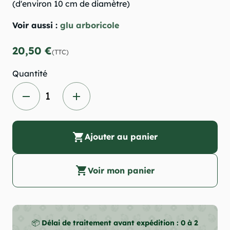
(d'environ 10 cm de diamètre)
Voir aussi :
glu arboricole
20,50 €
(TTC)
Quantité
remove
add
shopping_cart
Ajouter au panier
shopping_cart
Voir mon panier
📦
Délai de traitement avant expédition : 0 à 2