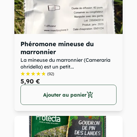
Phéromone mineuse du
marronnier
La mineuse du marronnier (Cameraria
ohridella) est un petit...
(92)
5,90 €
add_shopping_cart
Ajouter au panier