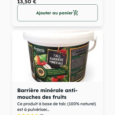
13,50 €
add_shopping_cart
Ajouter au panier
Barrière minérale anti-
mouches des fruits
Ce produit à base de talc (100% naturel)
est à pulvériser...