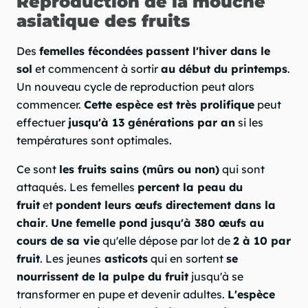
Reproduction de la mouche
asiatique des fruits
Des
femelles fécondées
passent l'hiver dans le
sol
et commencent à sortir
au début du printemps
.
Un nouveau cycle de reproduction peut alors
commencer.
Cette espèce est très prolifique
peut
effectuer
jusqu'à 13 générations par an
si les
températures sont optimales.
Ce sont
les fruits sains (mûrs ou non)
qui sont
attaqués. Les femelles
percent la peau du
fruit
et
pondent leurs œufs directement dans la
chair
.
Une femelle pond jusqu'à 380 œufs au
cours de sa vie
qu'elle dépose par lot de
2 à 10 par
fruit
. Les jeunes
asticots
qui en sortent
se
nourrissent de la pulpe du fruit
jusqu'à se
transformer en pupe et devenir adultes.
L'espèce