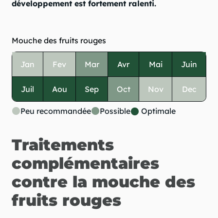
développement est fortement ralenti.
Mouche des fruits rouges
Jan
Fev
Mar
Avr
Mai
Juin
Juil
Aou
Sep
Oct
Nov
Dec
Peu recommandée
Possible
Optimale
Traitements
complémentaires
contre la mouche des
fruits rouges