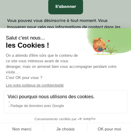
Vous pouvez vous désinscrire à tout moment. Vous
trouverez pour cela nos informations de contact dans les
conditions d'utilisation du site.

Notre société

Votre compte
keyboard_arrow_down
Informations
Marchand approuvé par la Société des Avis Garantis,
cliquez ici
pour vérifier
.
person_outline
© 2026 - Insectösphere
Thème développé par
Axelweb
et Lisa B.