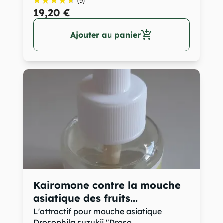
(9)
19,20 €
add_shopping_cart
Ajouter au panier
Kairomone contre la mouche
asiatique des fruits...
L'attractif pour mouche asiatique
Drosophila suzukii "Droso...