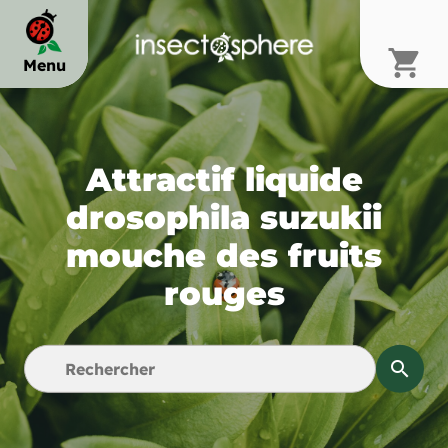
shopping_cart
Menu
chevron_right
Attractif liquide
chevron_right
drosophila suzukii
mouche des fruits
chevron_right
rouges
search
chevron_right