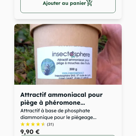
add_shopping_cart
Ajouter au panier
Attractif ammoniacal pour
piège à phéromone...
Attractif à base de phosphate
diammonique pour le piégeage...
(31)
9,90 €