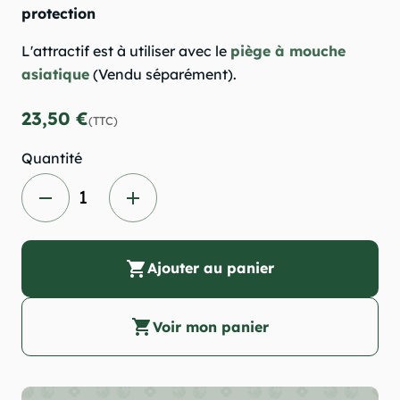
protection
L'attractif est à utiliser avec le
piège à mouche
asiatique
(Vendu séparément).
23,50 €
(TTC)
Quantité
remove
add
shopping_cart
Ajouter au panier
shopping_cart
Voir mon panier