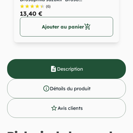
(6)
13,40 €
add_shopping_cart
Ajouter au panier
description
Description
info_outline
Détails du produit
star_outline
Avis clients