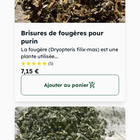
Brisures de fougères pour
purin
La fougère (Dryopteris filix-mas) est une
plante utilisée...
(5)
7,15 €
add_shopping_cart
Ajouter au panier