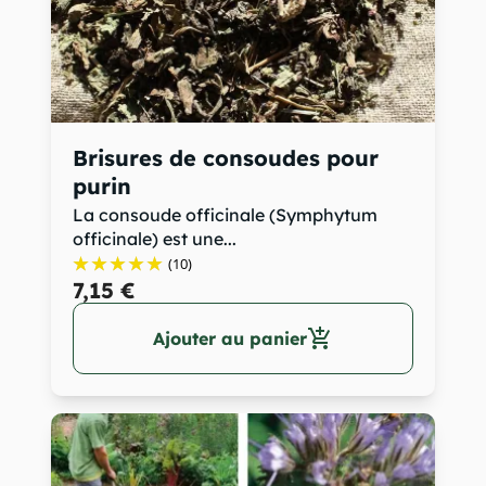
Brisures de consoudes pour
purin
La consoude officinale (Symphytum
officinale) est une...
(10)
7,15 €
add_shopping_cart
Ajouter au panier