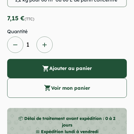
7,15 €
(TTC)
Quantité
remove
add
shopping_cart
Ajouter au panier
shopping_cart
Voir mon panier
📦
Délai de traitement avant expédition : 0 à 2
jours
📅
Expédition lundi à vendredi