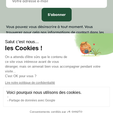
Vous pouvez vous désinscrire à tout moment. Vous
trouverez pour cela nos informations de contact dans les
conditions d'utilisation du site.

Notre société

Votre compte
keyboard_arrow_down
Informations
Marchand approuvé par la Société des Avis Garantis,
cliquez ici
pour vérifier
.