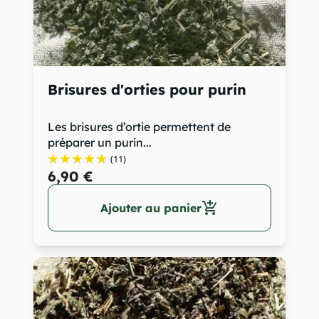
Brisures d'orties pour purin
Les brisures d’ortie permettent de
préparer un purin...
(11)
6,90 €
add_shopping_cart
Ajouter au panier