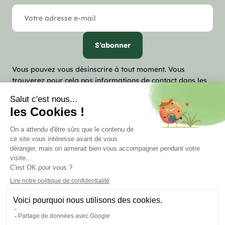
Vous pouvez vous désinscrire à tout moment. Vous
trouverez pour cela nos informations de contact dans les
conditions d'utilisation du site.

Notre société

Votre compte
keyboard_arrow_down
Informations
Marchand approuvé par la Société des Avis Garantis,
cliquez ici
pour vérifier
.