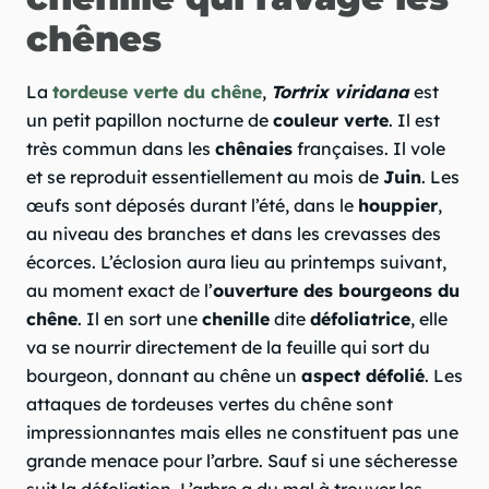
chênes
La
tordeuse verte du chêne
,
Tortrix viridana
est
un petit papillon nocturne de
couleur verte
. Il est
très commun dans les
chênaies
françaises. Il vole
et se reproduit essentiellement au mois de
Juin
. Les
œufs sont déposés durant l’été, dans le
houppier
,
au niveau des branches et dans les crevasses des
écorces. L’éclosion aura lieu au printemps suivant,
au moment exact de l’
ouverture des bourgeons du
chêne
. Il en sort une
chenille
dite
défoliatrice
, elle
va se nourrir directement de la feuille qui sort du
bourgeon, donnant au chêne un
aspect défolié
. Les
attaques de tordeuses vertes du chêne sont
impressionnantes mais elles ne constituent pas une
grande menace pour l’arbre. Sauf si une sécheresse
suit la défoliation. L’arbre a du mal à trouver les