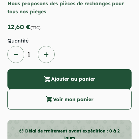
Nous proposons des pièces de rechanges pour
tous nos pièges
12,60 €
(TTC)
Quantité
remove
add
shopping_cart
Ajouter au panier
shopping_cart
Voir mon panier
📦
Délai de traitement avant expédition : 0 à 2
jours