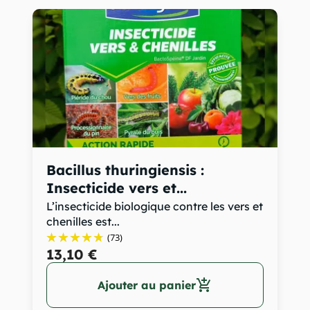
Bacillus thuringiensis :
Insecticide vers et...
L’insecticide biologique contre les vers et
chenilles est...
(73)
13,10 €
add_shopping_cart
Ajouter au panier