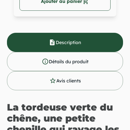
add_shopping_cart
Ajouter au panier
description
Description
info_outline
Détails du produit
star_outline
Avis clients
La tordeuse verte du
chêne, une petite
chenille qui ravage les